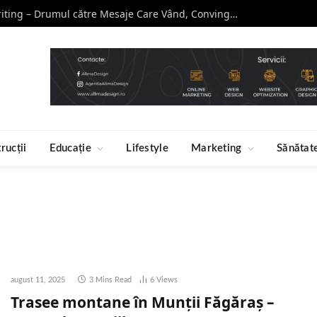
Curs de Copywriting – Drumul către Mesaje Care Vând, Conving și Construiesc Branduri Puternice
rucții
Educație
Lifestyle
Marketing
Sănătat
august 11, 2025
3 Mins Read
6
Views
Trasee montane în Munții Făgăraș –