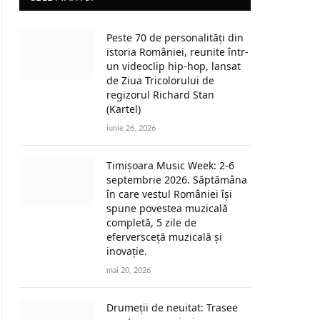
Peste 70 de personalități din
istoria României, reunite într-
un videoclip hip-hop, lansat
de Ziua Tricolorului de
regizorul Richard Stan
(Kartel)
iunie 26, 2026
Timișoara Music Week: 2-6
septembrie 2026. Săptămâna
în care vestul României își
spune povestea muzicală
completă, 5 zile de
eferversceță muzicală și
inovație.
mai 20, 2026
Drumeții de neuitat: Trasee