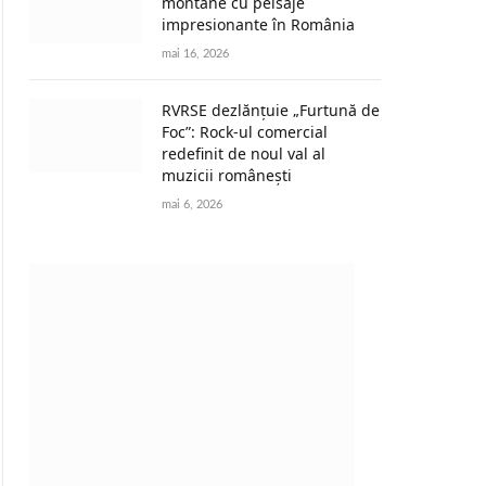
montane cu peisaje
impresionante în România
mai 16, 2026
RVRSE dezlănțuie „Furtună de
Foc”: Rock-ul comercial
redefinit de noul val al
muzicii românești
mai 6, 2026