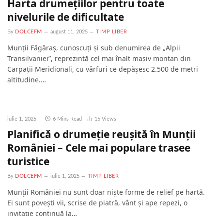
Harta drumețiilor pentru toate
nivelurile de dificultate
By
DOLCEFM
august 11, 2025
TIMP LIBER
Munții Făgăraș, cunoscuți și sub denumirea de „Alpii
Transilvaniei”, reprezintă cel mai înalt masiv montan din
Carpații Meridionali, cu vârfuri ce depășesc 2.500 de metri
altitudine.…
iulie 1, 2025
6 Mins Read
15
Views
Planifică o drumeție reușită în Munții
României – Cele mai populare trasee
turistice
By
DOLCEFM
iulie 1, 2025
TIMP LIBER
Munții României nu sunt doar niște forme de relief pe hartă.
Ei sunt povești vii, scrise de piatră, vânt și ape repezi, o
invitație continuă la…