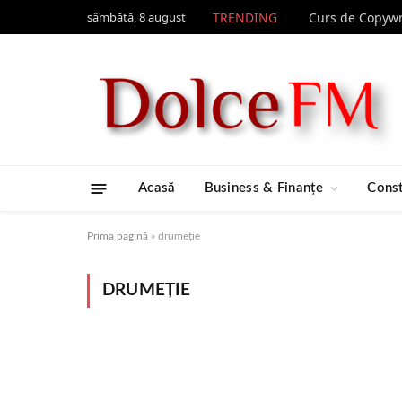
sâmbătă, 8 august
TRENDING
Acasă
Business & Finanțe
Const
Prima pagină
»
drumeție
DRUMEȚIE