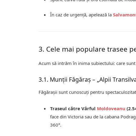
În caz de urgență, apelează la
Salvamon
3. Cele mai populare trasee p
Acum să intrăm în inima subiectului: care sunt 
3.1. Munții Făgăraș – „Alpii Transilv
Făgărașii sunt cunoscuți pentru spectaculozitate
Traseul către Vârful
Moldoveanu
(2.5
face din Victoria sau de la cabana Podra
360°.