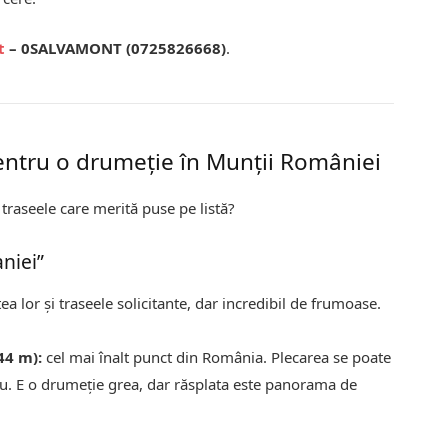
t
– 0SALVAMONT (0725826668)
.
entru o drumeție în Munții României
traseele care merită puse pe listă?
aniei”
a lor și traseele solicitante, dar incredibil de frumoase.
44 m):
cel mai înalt punct din România. Plecarea se poate
gu. E o drumeție grea, dar răsplata este panorama de