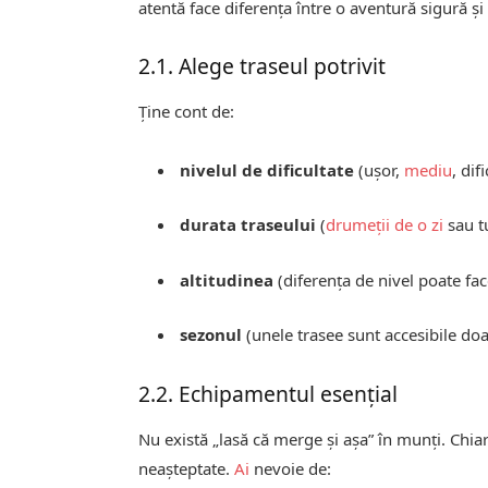
atentă face diferența între o aventură sigură și 
2.1. Alege traseul potrivit
Ține cont de:
nivelul de dificultate
(ușor,
mediu
, difi
durata traseului
(
drumeții de o zi
sau t
altitudinea
(diferența de nivel poate face
sezonul
(unele trasee sunt accesibile doa
2.2. Echipamentul esențial
Nu există „lasă că merge și așa” în munți. Chiar
neașteptate.
Ai
nevoie de: