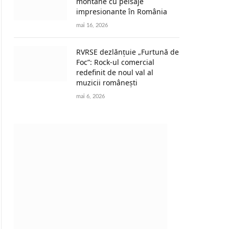
montane cu peisaje
impresionante în România
mai 16, 2026
RVRSE dezlănțuie „Furtună de
Foc”: Rock-ul comercial
redefinit de noul val al
muzicii românești
mai 6, 2026