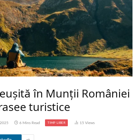
reușită în Munții României
rasee turistice
 2025
6 Mins Read
15
Views
TIMP LIBER