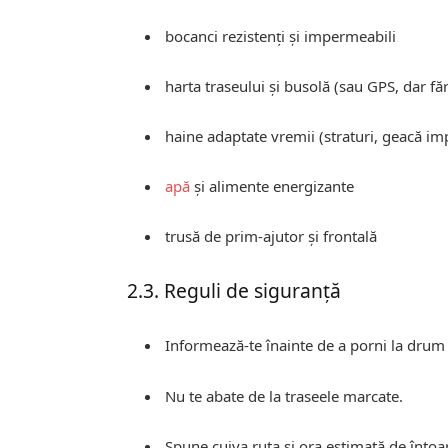
bocanci rezistenți și impermeabili
harta traseului și busolă (sau GPS, dar fă
haine adaptate vremii (straturi, geacă i
apă
și alimente energizante
trusă de prim-ajutor și frontală
2.3. Reguli de siguranță
Informează-te înainte de a porni la dru
Nu te abate de la traseele marcate.
Spune cuiva ruta și ora estimată de întoa