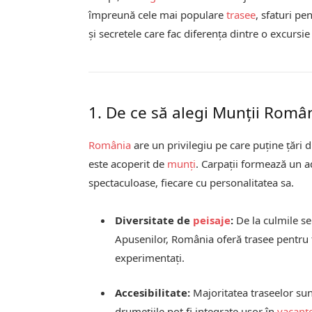
împreună cele mai populare
trasee
, sfaturi pe
și secretele care fac diferența dintre o excursi
1. De ce să alegi Munții Româ
România
are un privilegiu pe care puține țări d
este acoperit de
munți
. Carpații formează un a
spectaculoase, fiecare cu personalitatea sa.
Diversitate de
peisaje
:
De la culmile se
Apusenilor, România oferă trasee pentru t
experimentați.
Accesibilitate:
Majoritatea traseelor sunt
drumețiile pot fi integrate ușor în
vacanț