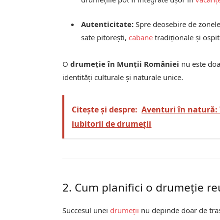
Autenticitate:
Spre deosebire de zonele 
sate pitorești,
cabane
tradiționale și ospit
O
drumeție în Munții României
nu este doa
identități culturale și naturale unice.
Citește și despre:
Aventuri în natură:
iubitorii de drumeții
2. Cum planifici o drumeție re
Succesul unei
drumeții
nu depinde doar de trase