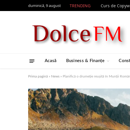
duminică, 9 august
TRENDING
Acasă
Business & Finanțe
Const
Prima pagină
»
News
»
Planifică o drumeție reușită în Munții Român