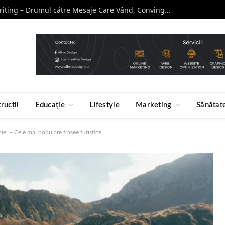
Curs de Copywriting – Drumul către Mesaje Care Vând, Conving și Construiesc Branduri Puternice
rucții
Educație
Lifestyle
Marketing
Sănătat
iei – Cele mai populare trasee turistice