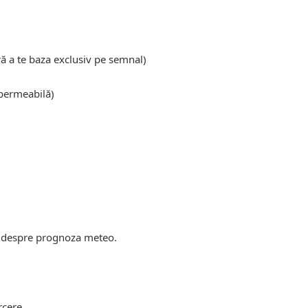
ră a te baza exclusiv pe semnal)
mpermeabilă)
m despre prognoza meteo.
rcere.