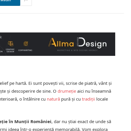
nkedIn
ief pe hartă. Ei sunt povești vii, scrise de piatră, vânt și
niște și descoperire de sine. O
drumeție
aici nu înseamnă
nterioară, o întâlnire cu
natură
pură și cu
tradiții
locale
ție în Munții României
, dar nu știai exact de unde să
sformi ideea într-o experiență memorabilă. Vom explora