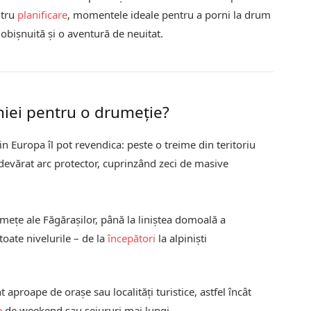
ntru
planificare
, momentele ideale pentru a porni la drum
e obișnuită și o aventură de neuitat.
niei pentru o drumeție?
in Europa îl pot revendica: peste o treime din teritoriu
devărat arc protector, cuprinzând zeci de masive
mețe ale Făgărașilor, până la liniștea domoală a
oate nivelurile – de la
începători
la alpiniști
 aproape de orașe sau localități turistice, astfel încât
e
de weekend sau sejururi mai lungi.