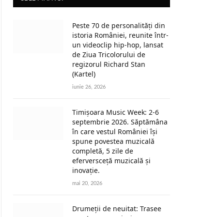
Peste 70 de personalități din
istoria României, reunite într-
un videoclip hip-hop, lansat
de Ziua Tricolorului de
regizorul Richard Stan
(Kartel)
iunie 26, 2026
Timișoara Music Week: 2-6
septembrie 2026. Săptămâna
în care vestul României își
spune povestea muzicală
completă, 5 zile de
eferversceță muzicală și
inovație.
mai 20, 2026
Drumeții de neuitat: Trasee