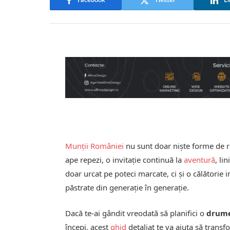
Facebook
Twitter
Li
Munții României
nu sunt doar niște forme de rel
ape repezi, o invitație continuă la
aventură
, li
doar urcat pe poteci marcate, ci și o călătorie i
păstrate din generație în generație.
Dacă te-ai gândit vreodată să planifici o
drume
începi, acest
ghid
detaliat te va ajuta să tran