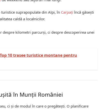
turistice suprapopulate din Alpi, în
Carpați
încă găsești
alitatea caldă a localnicilor.
r despre kilometri parcurși, ci despre descoperirea unei
 Top 10 trasee turistice montane pentru
ușită în Munții României
u, ci și de modul în care o pregătești. O planificare