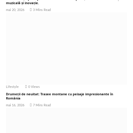
muzicală și inovație.
mai 20, 2026
3 Mins Read
Lifestyle
0
Views
Drumeții de neuitat: Trasee montane cu peisaje impresionante în
România
mai 16, 2026
7 Mins Read