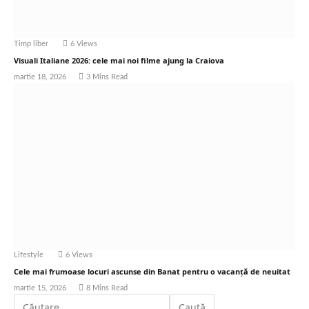
Timp liber
6
Views
Visuali Italiane 2026: cele mai noi filme ajung la Craiova
martie 18, 2026
3 Mins Read
Lifestyle
6
Views
Cele mai frumoase locuri ascunse din Banat pentru o vacanță de neuitat
martie 15, 2026
8 Mins Read