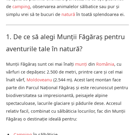
de
camping
, observarea animalelor sălbatice sau pur și
simplu vrei să te bucuri de
natură
în toată splendoarea ei.
1. De ce să alegi Munții Făgăraș pentru
aventurile tale în natură?
Munții Făgăraș sunt cei mai înalți
munți
din
România
, cu
vârfuri ce depășesc 2.500 de metri, printre care și cel mai
înalt vârf,
Moldoveanu
(2.544 m). Acest lanț montan face
parte din Parcul Național Făgăraș și este recunoscut pentru
biodiversitatea sa impresionantă, peisajele alpine
spectaculoase, lacurile glaciare și pădurile dese. Accesul
relativ facil, combinat cu sălbăticia locurilor, fac din Munții
Făgăraș o destinație ideală pentru:
Camping
în sălbăticie