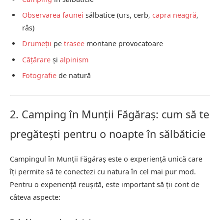
Observarea faunei
sălbatice (urs, cerb,
capra neagră
,
râs)
Drumeții
pe
trasee
montane provocatoare
Cățărare
și
alpinism
Fotografie
de natură
2. Camping în Munții Făgăraș: cum să te
pregătești pentru o noapte în sălbăticie
Campingul în Munții Făgăraș este o experiență unică care
îți permite să te conectezi cu natura în cel mai pur mod.
Pentru o experiență reușită, este important să ții cont de
câteva aspecte: