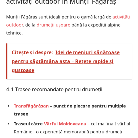
activități outdoor în Munții Făgăraș
Munții Făgăraș sunt ideali pentru o gamă largă de
activități
outdoor
, de la
drumeții ușoare
până la expediții alpine
tehnice.
Citește și despre:
Idei de meniuri sănătoase
pentru săptămâna asta – Rețete rapide și
gustoase
4.1 Trasee recomandate pentru drumeții
Transfăgărășan
– punct de plecare pentru multiple
trasee
Traseul către
Vârful Moldoveanu
– cel mai înalt vârf al
României, o experiență memorabilă pentru drumeți