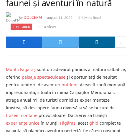
faunei și aventuri în natură
By
DOLCEFM
august 11, 2025
4 Mins Read
10
Views
TIMP LIBER
Munții Făgăraș
sunt un adevărat paradis al naturii sălbatice,
oferind
peisaje spectaculoase
și oportunități de neuitat
pentru iubitorii de aventuri
outdoor
. Această zonă montană
impresionantă, situată în inima Carpaților Meridionali,
atrage anual mii de turiști dornici să experimenteze
liniștea, să descopere fauna diversă și să se bucure de
trasee montane
provocatoare. Dacă vrei să trăiești
experiențe unice
în Munții
Făgăraș
, acest
ghid
complet te
va ajuta să planifici aventura perfectă, fie că ești pasionat