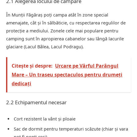
2.1 Alegerea locului de campare
În Munții Făgăraș poți campa atât în zone special
amenajate, cât și în sălbăticie, cu respectarea regulilor de
protecție a mediului. Zonele cele mai populare pentru
camping sunt în apropierea cabanelor sau lângă lacurile
glaciare (Lacul Bâlea, Lacul Podragu).
Citește și despre:
Urcare pe Vârful Parângul
Mare – Un traseu spectaculos pentru drumeți
dedicați
2.2 Echipamentul necesar
Cort rezistent la vânt și ploaie
Sac de dormit pentru temperaturi scăzute (chiar și vara
pot fi nopți reci)