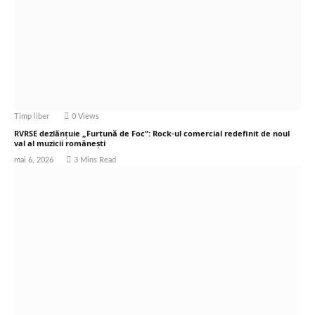
Timp liber
0
Views
RVRSE dezlănțuie „Furtună de Foc”: Rock-ul comercial redefinit de noul
val al muzicii românești
mai 6, 2026
3 Mins Read