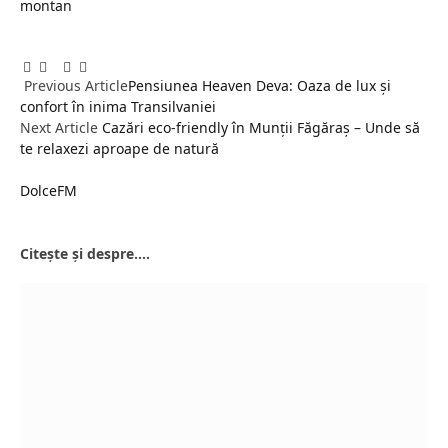
montan
Facebook
Twitter
Pinterest
LinkedIn
Tumblr
Email
Previous Article
Pensiunea Heaven Deva: Oaza de lux și
confort în inima Transilvaniei
Next Article
Cazări eco-friendly în Munții Făgăraș – Unde să
te relaxezi aproape de natură
DolceFM
Website
Citește și despre....