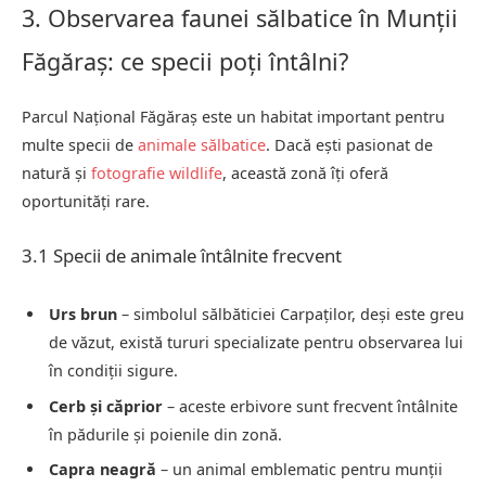
3. Observarea faunei sălbatice în Munții
Făgăraș: ce specii poți întâlni?
Parcul Național Făgăraș este un habitat important pentru
multe specii de
animale sălbatice
. Dacă ești pasionat de
natură și
fotografie wildlife
, această zonă îți oferă
oportunități rare.
3.1 Specii de animale întâlnite frecvent
Urs brun
– simbolul sălbăticiei Carpaților, deși este greu
de văzut, există tururi specializate pentru observarea lui
în condiții sigure.
Cerb și căprior
– aceste erbivore sunt frecvent întâlnite
în pădurile și poienile din zonă.
Capra neagră
– un animal emblematic pentru munții