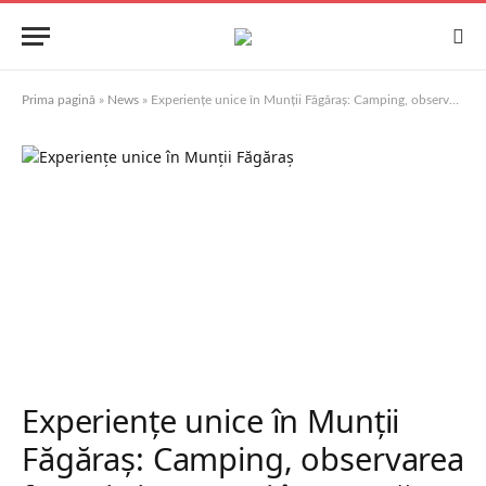
Prima pagină
»
News
»
Experiențe unice în Munții Făgăraș: Camping, observarea faunei și aventuri în natură
Experiențe unice în Munții
Făgăraș: Camping, observarea