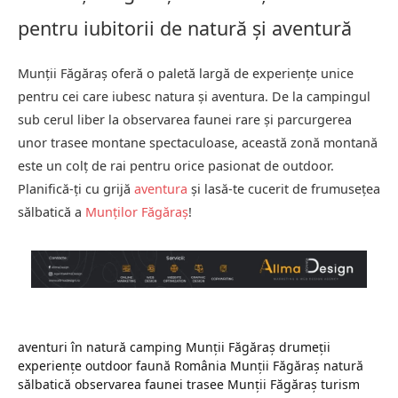
pentru iubitorii de natură și aventură
Munții Făgăraș oferă o paletă largă de experiențe unice
pentru cei care iubesc natura și aventura. De la campingul
sub cerul liber la observarea faunei rare și parcurgerea
unor trasee montane spectaculoase, această zonă montană
este un colț de rai pentru orice pasionat de outdoor.
Planifică-ți cu grijă
aventura
și lasă-te cucerit de frumusețea
sălbatică a
Munților Făgăraș
!
aventuri în natură
camping Munții Făgăraș
drumeții
experiențe outdoor
faună România
Munții Făgăraș
natură
sălbatică
observarea faunei
trasee Munții Făgăraș
turism