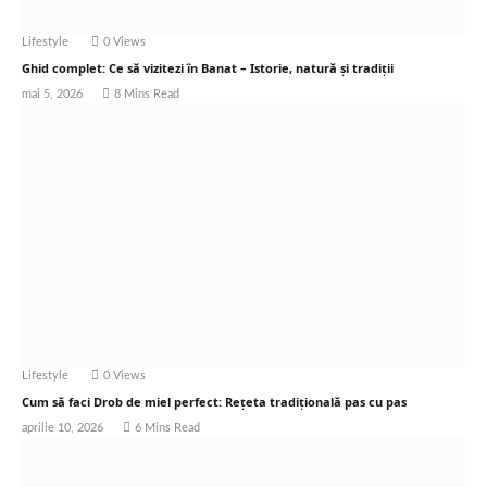
Lifestyle
0
Views
Ghid complet: Ce să vizitezi în Banat – Istorie, natură și tradiții
mai 5, 2026
8 Mins Read
Lifestyle
0
Views
Cum să faci Drob de miel perfect: Rețeta tradițională pas cu pas
aprilie 10, 2026
6 Mins Read