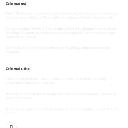
Cele mai noi
Peste 70 de personalități din istoria României, reunite într-un videoclip
hip-hop, lansat de Ziua Tricolorului de regizorul Richard Stan (Kartel)
iunie 26, 2026
Timișoara Music Week: 2-6 septembrie 2026. Săptămâna în care vestul
României își spune povestea muzicală completă, 5 zile de eferversceță
muzicală și inovație.
mai 20, 2026
Drumeții de neuitat: Trasee montane cu peisaje impresionante în
România
mai 16, 2026
Cele mai citite
Curs de Copywriting – Drumul către Mesaje Care Vând, Conving și
Construiesc Branduri Puternice
iulie 22, 2026
Dosarul de înregistrare la Registrul Comerțului: documente, cerințe și
greșeli frecvente
iulie 21, 2026
Mușcături de plosnițe: cum le recunoști, cu ce le confunzi și cum le tratezi
corect
iulie 15, 2026