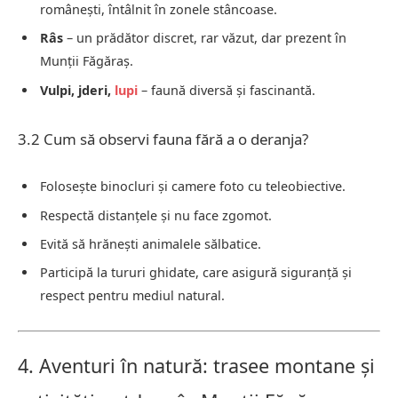
românești, întâlnit în zonele stâncoase.
Râs
– un prădător discret, rar văzut, dar prezent în
Munții Făgăraș.
Vulpi, jderi,
lupi
– faună diversă și fascinantă.
3.2 Cum să observi fauna fără a o deranja?
Folosește binocluri și camere foto cu teleobiective.
Respectă distanțele și nu face zgomot.
Evită să hrănești animalele sălbatice.
Participă la tururi ghidate, care asigură siguranță și
respect pentru mediul natural.
4. Aventuri în natură: trasee montane și