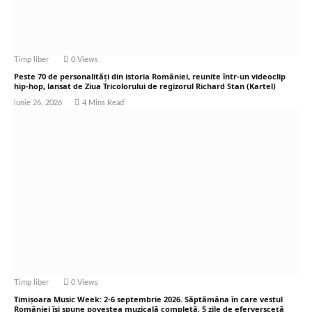
Timp liber
0
Views
Peste 70 de personalități din istoria României, reunite într-un videoclip
hip-hop, lansat de Ziua Tricolorului de regizorul Richard Stan (Kartel)
iunie 26, 2026
4 Mins Read
Timp liber
0
Views
Timișoara Music Week: 2-6 septembrie 2026. Săptămâna în care vestul
României își spune povestea muzicală completă, 5 zile de eferversceță