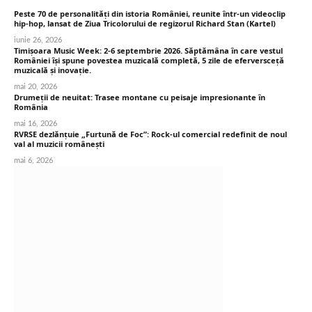
Peste 70 de personalități din istoria României, reunite într-un videoclip
hip-hop, lansat de Ziua Tricolorului de regizorul Richard Stan (Kartel)
iunie 26, 2026
Timișoara Music Week: 2-6 septembrie 2026. Săptămâna în care vestul
României își spune povestea muzicală completă, 5 zile de eferversceță
muzicală și inovație.
mai 20, 2026
Drumeții de neuitat: Trasee montane cu peisaje impresionante în
România
mai 16, 2026
RVRSE dezlănțuie „Furtună de Foc”: Rock-ul comercial redefinit de noul
val al muzicii românești
mai 6, 2026