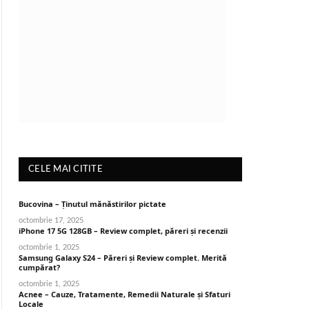
CELE MAI CITITE
Bucovina – Ținutul mănăstirilor pictate
octombrie 17, 2025
iPhone 17 5G 128GB – Review complet, păreri și recenzii
octombrie 1, 2025
Samsung Galaxy S24 – Păreri și Review complet. Merită
cumpărat?
octombrie 1, 2025
Acnee – Cauze, Tratamente, Remedii Naturale și Sfaturi
Locale