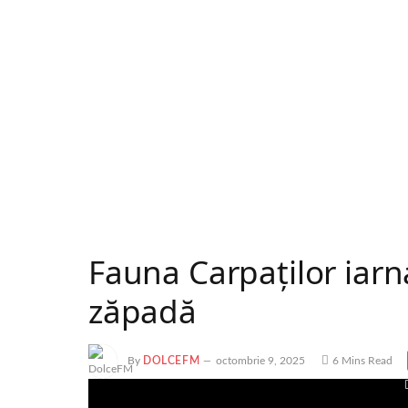
Fauna Carpaților iarn
zăpadă
By
DOLCEFM
octombrie 9, 2025
6 Mins Read