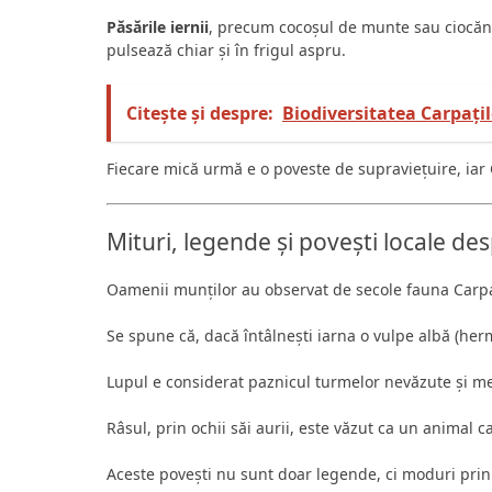
Păsările iernii
, precum cocoșul de munte sau ciocănito
pulsează chiar și în frigul aspru.
Citește și despre:
Biodiversitatea Carpațil
Fiecare mică urmă e o poveste de supraviețuire, iar 
Mituri, legende și povești locale de
Oamenii munților au observat de secole fauna Carpați
Se spune că, dacă întâlnești iarna o vulpe albă (hermi
Lupul e considerat paznicul turmelor nevăzute și me
Râsul, prin ochii săi aurii, este văzut ca un animal 
Aceste povești nu sunt doar legende, ci moduri prin 