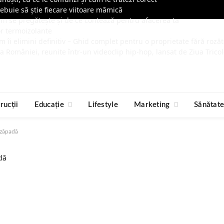
rebuie să știe fiecare viitoare mămică
cum se pregătește și de ce contează pentru afacerea ta
or termoizolante
m îi elimini definitiv – Ghid complet pentru o proprietate fără roză
ia României, reunite într-un videoclip hip-hop, lansat de Ziua Tricol
rucții
Educație
Lifestyle
Marketing
Sănătat
 zăpadă