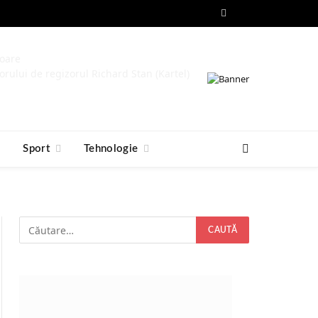
Facebook
RSS
toare
orului de regizorul Richard Stan (Kartel)
e
Sport
Tehnologie