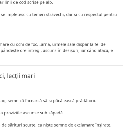
ar linii de cod scrise pe alb.
e se împletesc cu temeri străvechi, dar și cu respectul pentru
mare cu ochi de foc. Iarna, urmele sale dispar la fel de
 pândește ore întregi, ascuns în desișuri, iar când atacă, e
, lecții mari
ag, semn că încearcă să-și păcălească prădătorii.
ca proviziile ascunse sub zăpadă.
de sărituri scurte, ca niște semne de exclamare înșirate.