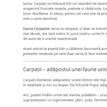
Iarna, Carpații se îmbracă într-un veșmânt de tăcere
acoperind frunzele moarte, pietrele și rădăcinile. La
ținut răsuflarea. Și totuși, pentru cel care știe să 
este o carte deschisă.
Fauna Carpaților
iarna nu dispare, ci doar se transf
mai tăcute, dar lasă indicii în jurul nostru: urme î
de auzit de o ureche neantrenată.
Acest articol te poartă într-o călătorie fascinantă 
poveștile nevăzute pe care doar iarna le face vizibile
Carpații – adăpostul unei faune uni
Carpații României adăpostesc unele dintre cele mai
în totalitate și nici nu dispar. Ele înfruntă frigul, ad
Aici, putem întâlni urme ale marilor prădători – ursul,
supraviețuiesc cu ingeniozitate: jderi, vulpi, hermi