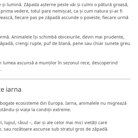
 și lumină. Zăpada așterne peste văi și culmi o pătură groasă,
 prima vedere, totul pare nemișcat, ca și cum natura și-ar fi
privească, fiecare pas pe zăpadă ascunde o poveste, fiecare urmă
ormă. Animalele își schimbă obiceiurile, devin mai prudente,
n zăpadă, crengi rupte, puf de blană, pene sau chiar sunete greu
prin lumea ascunsă a munților în sezonul rece, descoperind
.
ce iarna
 bogate ecosisteme din Europa. Iarna, animalele nu migrează
aptându-și viața la condiții extreme.
 lupul, râsul –, dar și ale celor mai mici vietăți care
ne, sau rozătoare ascunse sub stratul gros de zăpadă.