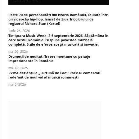
Peste 70 de personalități din istoria României, reunite într-
un videoclip hip-hop, lansat de Ziua Tricolorului de
regizorul Richard Stan (Kartel)
iunie 26, 2026
Timișoara Music Week: 2-6 septembrie 2026. Săptămâna în
care vestul României își spune povestea muzicală
completă, 5 zile de eferversceță muzicală și inovație.
mai 20, 2026
Drumeții de neuitat: Trasee montane cu peisaje
impresionante în România
mai 16, 2026
RVRSE dezlănțuie „Furtună de Foc”: Rock-ul comercial
redefinit de noul val al muzicii românești
mai 6, 2026