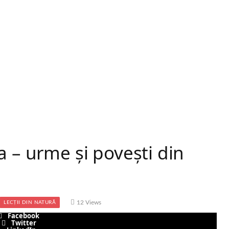
a – urme și povești din
12
Views
LECȚII DIN NATURĂ
Facebook
Twitter