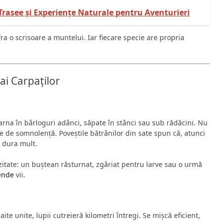
rasee și Experiențe Naturale pentru Aventurieri
ra o scrisoare a muntelui. Iar fiecare specie are propria
ai Carpaților
iarna în bârloguri adânci, săpate în stânci sau sub rădăcini. Nu
e de somnolență. Poveștile bătrânilor din sate spun că, atunci
 dura mult.
zitate: un buștean răsturnat, zgâriat pentru larve sau o urmă
ende
vii.
aite unite, lupii cutreieră kilometri întregi. Se mișcă eficient,