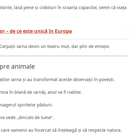
rile, lasă pene și ciobituri în scoarța copacilor, semn că viața
or – de ce este unică în Europa
Carpații iarna devin un teatru mut, dar plin de emoție.
spre animale
lor iarna și au transformat aceste observații în povești.
na în blană de iarnă), anul va fi roditor.
sagerul spiritelor pădurii.
care vede „dincolo de lume”.
care oamenii au încercat să înțeleagă și să respecte natura.