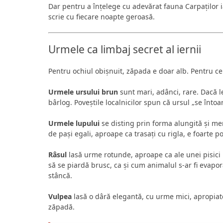
Dar pentru a înțelege cu adevărat fauna Carpaților 
scrie cu fiecare noapte geroasă.
Urmele ca limbaj secret al iernii
Pentru ochiul obișnuit, zăpada e doar alb. Pentru cel
Urmele ursului brun
sunt mari, adânci, rare. Dacă le
bârlog. Poveștile localnicilor spun că ursul „se înto
Urmele lupului
se disting prin forma alungită și mer
de pași egali, aproape ca trasați cu rigla, e foarte po
Râsul
lasă urme rotunde, aproape ca ale unei pisici 
să se piardă brusc, ca și cum animalul s-ar fi evapo
stâncă.
Vulpea
lasă o dâră elegantă, cu urme mici, apropiate
zăpadă.