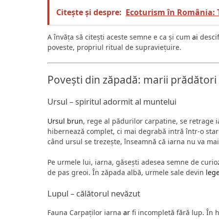
Citește și despre:
Ecoturism în România: T
A învăța să citești aceste semne e ca și cum
ai
descif
poveste, propriul ritual de supraviețuire.
Povești din zăpadă: marii prădători 
Ursul – spiritul adormit al muntelui
Ursul brun
, rege al pădurilor carpatine, se retrage 
hibernează complet, ci mai degrabă intră într-o star
când ursul se trezește, înseamnă că iarna nu va mai
Pe urmele lui, iarna, găsești adesea semne de curio
de pas greoi. În zăpada albă, urmele sale devin
leg
Lupul – călătorul nevăzut
Fauna Carpaților iarna
ar
fi incompletă fără lup. În h