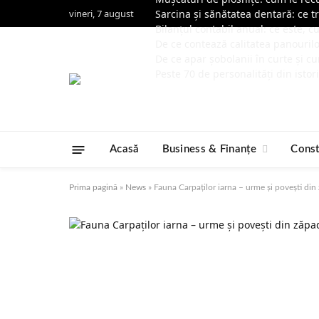
vineri, 7 august
Sarcina și sănătatea dentară: ce t
Bilanțul contabil anual: ce este, 
De ce contează calitatea panouril
De ce apar șobolanii în curte și cu
Peste 70 de personalități din istor
Acasă
Business & Finanțe
Const
Prima pagină
»
News
»
Fauna Carpaților iarna – urme și povești din