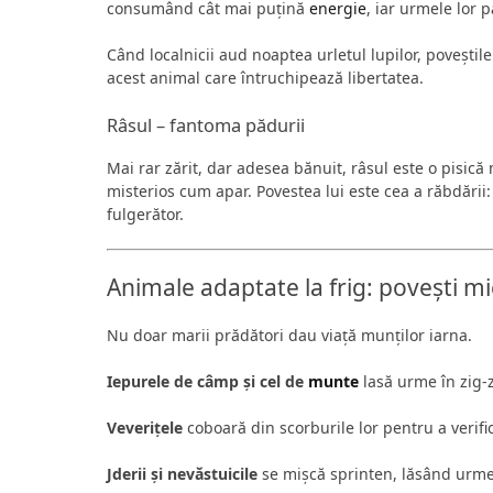
consumând cât mai puțină
energie
, iar urmele lor p
Când localnicii aud noaptea urletul lupilor, poveștil
acest animal care întruchipează libertatea.
Râsul – fantoma pădurii
Mai rar zărit, dar adesea bănuit, râsul este o pisică 
misterios cum apar. Povestea lui este cea a răbdării:
fulgerător.
Animale adaptate la frig: povești mici
Nu doar marii prădători dau viață munților iarna.
Iepurele de câmp și cel de
munte
lasă urme în zig-z
Veverițele
coboară din scorburile lor pentru a verifi
Jderii și nevăstuicile
se mișcă sprinten, lăsând urme 